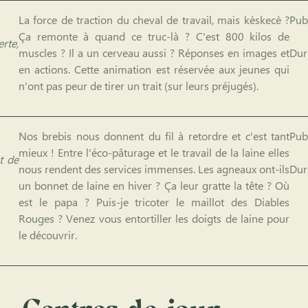
La force de traction du cheval de travail, mais kèskecè ?
Publ
Ça remonte à quand ce truc-là ? C'est 800 kilos de
rte,
muscles ? Il a un cerveau aussi ? Réponses en images et
Dur
en actions. Cette animation est réservée aux jeunes qui
n'ont pas peur de tirer un trait (sur leurs préjugés).
Nos brebis nous donnent du fil à retordre et c'est tant
Publ
mieux ! Entre l'éco-pâturage et le travail de la laine elles
t de
nous rendent des services immenses. Les agneaux ont-ils
Dur
un bonnet de laine en hiver ? Ça leur gratte la tête ? Où
est le papa ? Puis-je tricoter le maillot des Diables
Rouges ? Venez vous entortiller les doigts de laine pour
le découvrir.