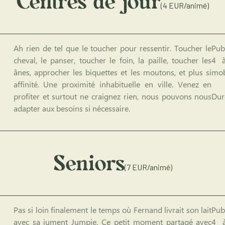
Centres de jour
(4 EUR/animé)
Ah rien de tel que le toucher pour ressentir. Toucher le
Publ
cheval, le panser, toucher le foin, la paille, toucher les
4 à
ânes, approcher les biquettes et les moutons, et plus si
mob
affinité. Une proximité inhabituelle en ville. Venez en
profiter et surtout ne craignez rien, nous pouvons nous
Dur
adapter aux besoins si nécessaire.
Seniors
(7 EUR/animé)
Pas si loin finalement le temps où Fernand livrait son lait
Publ
avec sa jument Jumpie. Ce petit moment partagé avec
4 à