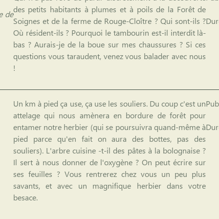
des petits habitants à plumes et à poils de la Forêt de
e de
Soignes et de la ferme de Rouge-Cloître ? Qui sont-ils ?
Dur
Où résident-ils ? Pourquoi le tambourin est-il interdit là-
bas ? Aurais-je de la boue sur mes chaussures ? Si ces
questions vous taraudent, venez vous balader avec nous
!
Un km à pied ça use, ça use les souliers. Du coup c'est un
Publ
attelage qui nous amènera en bordure de forêt pour
entamer notre herbier (qui se poursuivra quand-même à
Dur
pied parce qu'en fait on aura des bottes, pas des
souliers). L'arbre cuisine -t-il des pâtes à la bolognaise ?
Il sert à nous donner de l'oxygène ? On peut écrire sur
ses feuilles ? Vous rentrerez chez vous un peu plus
savants, et avec un magnifique herbier dans votre
besace.